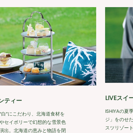
LIVEス
ンティー
ISHIYAの
“白”にこだわり、北海道食材を
ジ」をのせた
やセイボリーで幻想的な雪景色
スツリゾー
演出。北海道の恵みと物語を閉